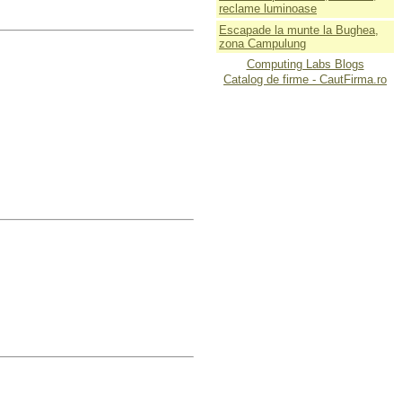
reclame luminoase
Escapade la munte la Bughea,
zona Campulung
Computing Labs Blogs
Catalog de firme - CautFirma.ro