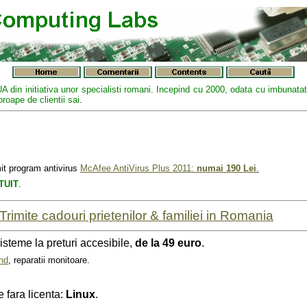
A din initiativa unor specialisti romani. Incepind cu 2000, odata cu imbunata
roape de clientii sai
.
it program antivirus
McAfee AntiVirus Plus 2011:
numai 190 Lei
.
TUIT
.
Trimite cadouri prietenilor & familiei in Romania
sisteme la preturi accesibile,
de la 49 euro
.
nd
, reparatii monitoare.
 fara licenta:
Linux
.