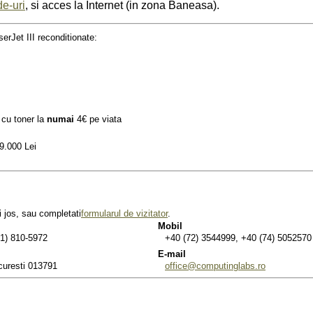
e-uri
, si acces la Internet (in zona Baneasa).
rJet III reconditionate:
 cu toner la
numai
4€ pe viata
9.000 Lei
i jos, sau completati
formularul de vizitator
.
Mobil
31) 810-5972
+40 (72) 3544999, +40 (74) 5052570
E-mail
curesti 013791
office@computinglabs.ro